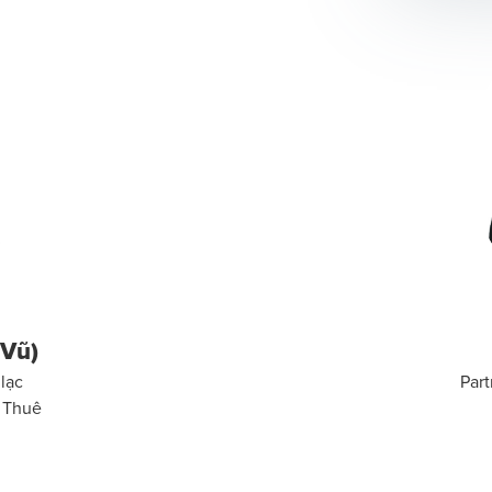
 Vũ)
lạc
Part
ụ Thuê